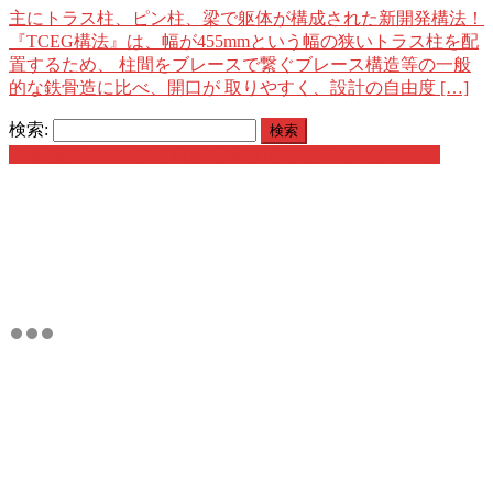
主にトラス柱、ピン柱、梁で躯体が構成された新開発構法！
『TCEG構法』は、幅が455mmという幅の狭いトラス柱を配
置するため、 柱間をブレースで繋ぐブレース構造等の一般
的な鉄骨造に比べ、開口が 取りやすく、設計の自由度 […]
検索:
新築プロジェクト依頼
条件面をお伝えください。